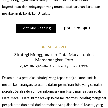
yang sering digunakan dalam permainan ini, merefleksikan
kegembiraan dan ketegangan yang muncul saat taruhan kartu dan
melakukan risiko-risiko. Untuk …
Continue Reading
0
UNCATEGORIZED
Strategi Menggunakan Data Macau untuk
Memenangkan Toto
By
FOT8EJXjf0m8ov5
on
Thursday, June 11, 2026
Dalam dunia perjudian, strategi yang tepat menjadi kunci untuk
meraih kemenangan, terutama dalam permainan Toto yang semakin
populer. Salah satu sumber informasi yang bisa dimanfaatkan adalah
Data Macau. Data ini mencakup berbagai informasi penting mengenai
pengeluaran dan hasil dari permainan yang diadakan di Macau, yang