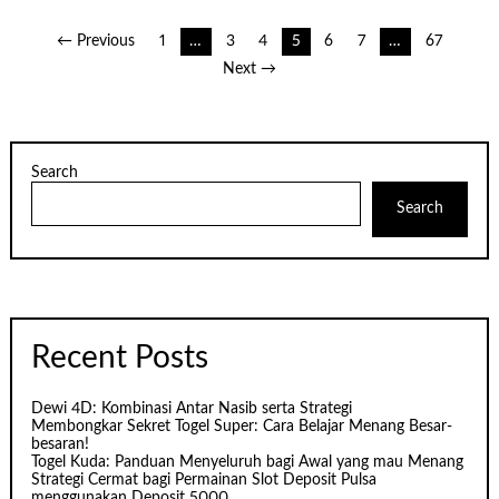
Posts
← Previous
1
…
3
4
5
6
7
…
67
Next →
pagination
Search
Search
Recent Posts
Dewi 4D: Kombinasi Antar Nasib serta Strategi
Membongkar Sekret Togel Super: Cara Belajar Menang Besar-
besaran!
Togel Kuda: Panduan Menyeluruh bagi Awal yang mau Menang
Strategi Cermat bagi Permainan Slot Deposit Pulsa
menggunakan Deposit 5000