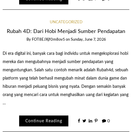
UNCATEGORIZED
Rubah 4D: Dari Hobi Menjadi Sumber Pendapatan
By
FOT8EJXjf0m8ov5
on
Sunday, June 7, 2026
Di era digital ini, banyak cara bagi individu untuk mengeksplorasi hobi
mereka dan mengubahnya menjadi sumber pendapatan yang
menguntungkan. Salah satu contoh menarik adalah Rubah4d, sebuah
platform yang telah berhasil mengubah minat dalam dunia game dan
hiburan menjadi peluang bisnis yang nyata. Dengan semakin banyak
orang yang mencari cara untuk menghasilkan uang dari kegiatan yang
…
Continue Reading
0