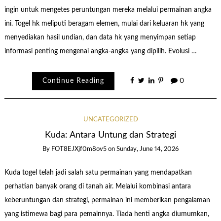
ingin untuk mengetes peruntungan mereka melalui permainan angka
ini. Togel hk meliputi beragam elemen, mulai dari keluaran hk yang
menyediakan hasil undian, dan data hk yang menyimpan setiap
informasi penting mengenai angka-angka yang dipilih. Evolusi …
Continue Reading
0
UNCATEGORIZED
Kuda: Antara Untung dan Strategi
By
FOT8EJXjf0m8ov5
on
Sunday, June 14, 2026
Kuda togel telah jadi salah satu permainan yang mendapatkan
perhatian banyak orang di tanah air. Melalui kombinasi antara
keberuntungan dan strategi, permainan ini memberikan pengalaman
yang istimewa bagi para pemainnya. Tiada henti angka diumumkan,