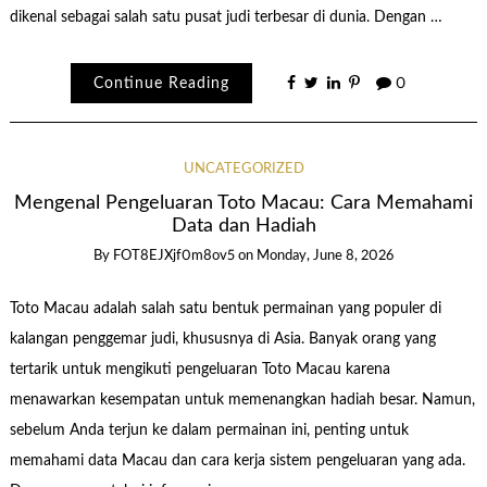
dikenal sebagai salah satu pusat judi terbesar di dunia. Dengan …
Continue Reading
0
UNCATEGORIZED
Mengenal Pengeluaran Toto Macau: Cara Memahami
Data dan Hadiah
By
FOT8EJXjf0m8ov5
on
Monday, June 8, 2026
Toto Macau adalah salah satu bentuk permainan yang populer di
kalangan penggemar judi, khususnya di Asia. Banyak orang yang
tertarik untuk mengikuti pengeluaran Toto Macau karena
menawarkan kesempatan untuk memenangkan hadiah besar. Namun,
sebelum Anda terjun ke dalam permainan ini, penting untuk
memahami data Macau dan cara kerja sistem pengeluaran yang ada.