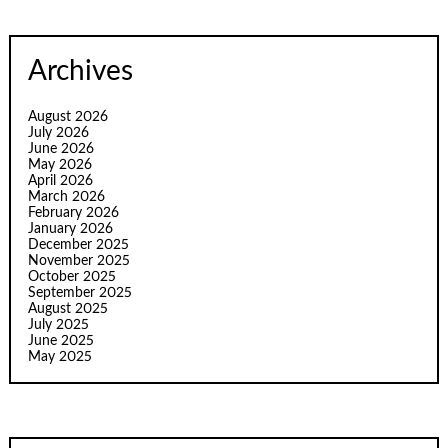
Archives
August 2026
July 2026
June 2026
May 2026
April 2026
March 2026
February 2026
January 2026
December 2025
November 2025
October 2025
September 2025
August 2025
July 2025
June 2025
May 2025