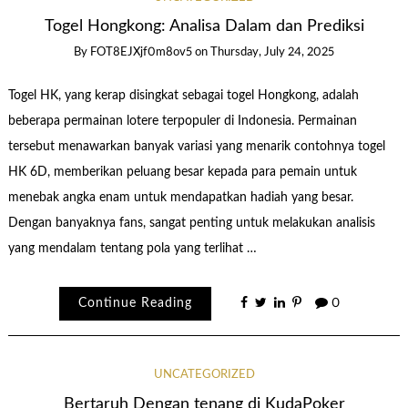
Togel Hongkong: Analisa Dalam dan Prediksi
By
FOT8EJXjf0m8ov5
on
Thursday, July 24, 2025
Togel HK, yang kerap disingkat sebagai togel Hongkong, adalah
beberapa permainan lotere terpopuler di Indonesia. Permainan
tersebut menawarkan banyak variasi yang menarik contohnya togel
HK 6D, memberikan peluang besar kepada para pemain untuk
menebak angka enam untuk mendapatkan hadiah yang besar.
Dengan banyaknya fans, sangat penting untuk melakukan analisis
yang mendalam tentang pola yang terlihat …
Continue Reading
0
UNCATEGORIZED
Bertaruh Dengan tenang di KudaPoker