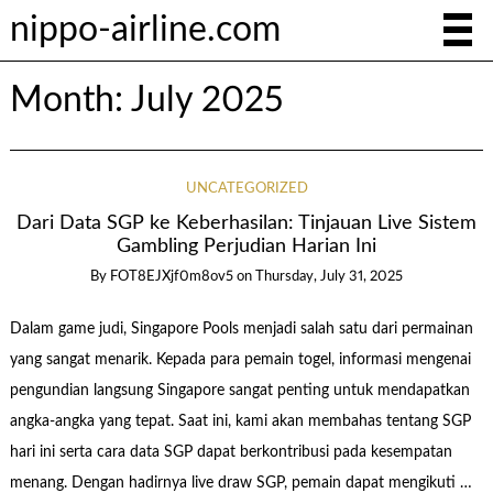
nippo-airline.com
Month:
July 2025
UNCATEGORIZED
Dari Data SGP ke Keberhasilan: Tinjauan Live Sistem
Gambling Perjudian Harian Ini
By
FOT8EJXjf0m8ov5
on
Thursday, July 31, 2025
Dalam game judi, Singapore Pools menjadi salah satu dari permainan
yang sangat menarik. Kepada para pemain togel, informasi mengenai
pengundian langsung Singapore sangat penting untuk mendapatkan
angka-angka yang tepat. Saat ini, kami akan membahas tentang SGP
hari ini serta cara data SGP dapat berkontribusi pada kesempatan
menang. Dengan hadirnya live draw SGP, pemain dapat mengikuti …