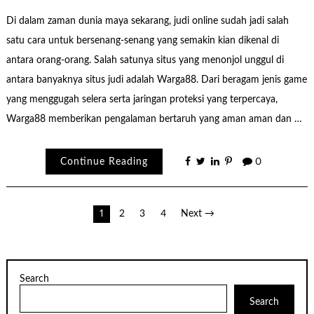
Di dalam zaman dunia maya sekarang, judi online sudah jadi salah
satu cara untuk bersenang-senang yang semakin kian dikenal di
antara orang-orang. Salah satunya situs yang menonjol unggul di
antara banyaknya situs judi adalah Warga88. Dari beragam jenis game
yang menggugah selera serta jaringan proteksi yang terpercaya,
Warga88 memberikan pengalaman bertaruh yang aman aman dan …
Continue Reading
0
Posts
1
2
3
4
Next →
pagination
Search
Search