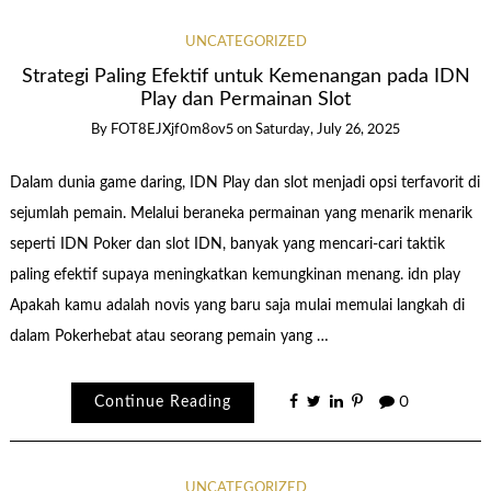
UNCATEGORIZED
Strategi Paling Efektif untuk Kemenangan pada IDN
Play dan Permainan Slot
By
FOT8EJXjf0m8ov5
on
Saturday, July 26, 2025
Dalam dunia game daring, IDN Play dan slot menjadi opsi terfavorit di
sejumlah pemain. Melalui beraneka permainan yang menarik menarik
seperti IDN Poker dan slot IDN, banyak yang mencari-cari taktik
paling efektif supaya meningkatkan kemungkinan menang. idn play
Apakah kamu adalah novis yang baru saja mulai memulai langkah di
dalam Pokerhebat atau seorang pemain yang …
Continue Reading
0
UNCATEGORIZED