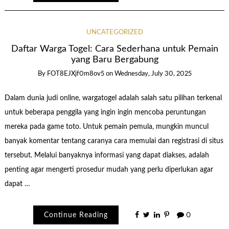
UNCATEGORIZED
Daftar Warga Togel: Cara Sederhana untuk Pemain
yang Baru Bergabung
By
FOT8EJXjf0m8ov5
on
Wednesday, July 30, 2025
Dalam dunia judi online, wargatogel adalah salah satu pilihan terkenal
untuk beberapa penggila yang ingin ingin mencoba peruntungan
mereka pada game toto. Untuk pemain pemula, mungkin muncul
banyak komentar tentang caranya cara memulai dan registrasi di situs
tersebut. Melalui banyaknya informasi yang dapat diakses, adalah
penting agar mengerti prosedur mudah yang perlu diperlukan agar
dapat …
Continue Reading
0