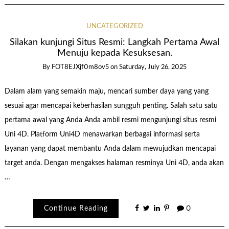
UNCATEGORIZED
Silakan kunjungi Situs Resmi: Langkah Pertama Awal
Menuju kepada Kesuksesan.
By
FOT8EJXjf0m8ov5
on
Saturday, July 26, 2025
Dalam alam yang semakin maju, mencari sumber daya yang yang
sesuai agar mencapai keberhasilan sungguh penting. Salah satu satu
pertama awal yang Anda Anda ambil resmi mengunjungi situs resmi
Uni 4D. Platform Uni4D menawarkan berbagai informasi serta
layanan yang dapat membantu Anda dalam mewujudkan mencapai
target anda. Dengan mengakses halaman resminya Uni 4D, anda akan
…
Continue Reading
0