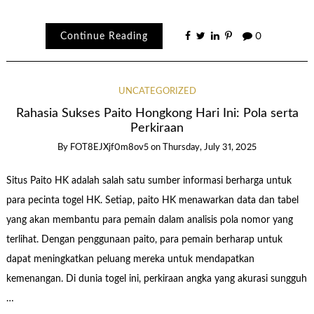
Continue Reading
0
UNCATEGORIZED
Rahasia Sukses Paito Hongkong Hari Ini: Pola serta
Perkiraan
By
FOT8EJXjf0m8ov5
on
Thursday, July 31, 2025
Situs Paito HK adalah salah satu sumber informasi berharga untuk
para pecinta togel HK. Setiap, paito HK menawarkan data dan tabel
yang akan membantu para pemain dalam analisis pola nomor yang
terlihat. Dengan penggunaan paito, para pemain berharap untuk
dapat meningkatkan peluang mereka untuk mendapatkan
kemenangan. Di dunia togel ini, perkiraan angka yang akurasi sungguh
…