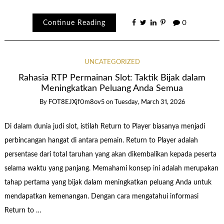
Continue Reading
0
UNCATEGORIZED
Rahasia RTP Permainan Slot: Taktik Bijak dalam
Meningkatkan Peluang Anda Semua
By
FOT8EJXjf0m8ov5
on
Tuesday, March 31, 2026
Di dalam dunia judi slot, istilah Return to Player biasanya menjadi
perbincangan hangat di antara pemain. Return to Player adalah
persentase dari total taruhan yang akan dikembalikan kepada peserta
selama waktu yang panjang. Memahami konsep ini adalah merupakan
tahap pertama yang bijak dalam meningkatkan peluang Anda untuk
mendapatkan kemenangan. Dengan cara mengatahui informasi
Return to …