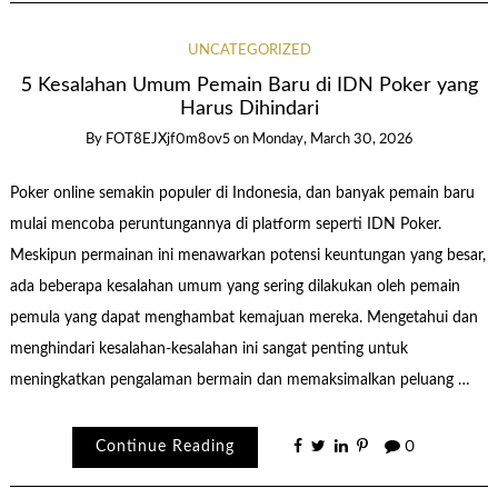
UNCATEGORIZED
5 Kesalahan Umum Pemain Baru di IDN Poker yang
Harus Dihindari
By
FOT8EJXjf0m8ov5
on
Monday, March 30, 2026
Poker online semakin populer di Indonesia, dan banyak pemain baru
mulai mencoba peruntungannya di platform seperti IDN Poker.
Meskipun permainan ini menawarkan potensi keuntungan yang besar,
ada beberapa kesalahan umum yang sering dilakukan oleh pemain
pemula yang dapat menghambat kemajuan mereka. Mengetahui dan
menghindari kesalahan-kesalahan ini sangat penting untuk
meningkatkan pengalaman bermain dan memaksimalkan peluang …
Continue Reading
0