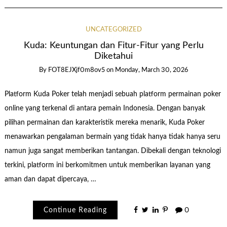
UNCATEGORIZED
Kuda: Keuntungan dan Fitur-Fitur yang Perlu
Diketahui
By
FOT8EJXjf0m8ov5
on
Monday, March 30, 2026
Platform Kuda Poker telah menjadi sebuah platform permainan poker
online yang terkenal di antara pemain Indonesia. Dengan banyak
pilihan permainan dan karakteristik mereka menarik, Kuda Poker
menawarkan pengalaman bermain yang tidak hanya tidak hanya seru
namun juga sangat memberikan tantangan. Dibekali dengan teknologi
terkini, platform ini berkomitmen untuk memberikan layanan yang
aman dan dapat dipercaya, …
Continue Reading
0