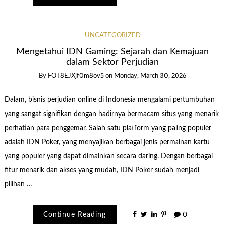
UNCATEGORIZED
Mengetahui IDN Gaming: Sejarah dan Kemajuan
dalam Sektor Perjudian
By
FOT8EJXjf0m8ov5
on
Monday, March 30, 2026
Dalam, bisnis perjudian online di Indonesia mengalami pertumbuhan
yang sangat signifikan dengan hadirnya bermacam situs yang menarik
perhatian para penggemar. Salah satu platform yang paling populer
adalah IDN Poker, yang menyajikan berbagai jenis permainan kartu
yang populer yang dapat dimainkan secara daring. Dengan berbagai
fitur menarik dan akses yang mudah, IDN Poker sudah menjadi
pilihan …
Continue Reading
0