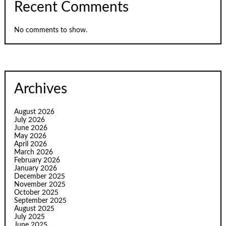
Recent Comments
No comments to show.
Archives
August 2026
July 2026
June 2026
May 2026
April 2026
March 2026
February 2026
January 2026
December 2025
November 2025
October 2025
September 2025
August 2025
July 2025
June 2025