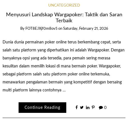
UNCATEGORIZED
Menyusuri Landskap Wargapoker: Taktik dan Saran
Terbaik
By
FOT8EJXjf0m8ov5
on
Saturday, February 21, 2026
Dunia dunia permainan poker online terus berkembang cepat, serta
salah satu platform yang diperhatikan ini adalah Wargapoker. Dengan
banyaknya opsi yang ada tersedia, para pemain sering merasa
kesulitan dalam memilih lokasi di mana bermain poker. Wargapoker,
sebagai platform salah satu platform poker online terkemuka,
menawarkan pengalaman bermain yang kompetitif dengan bersaing
multi platform lainnya contohnya …
Continue Reading
0