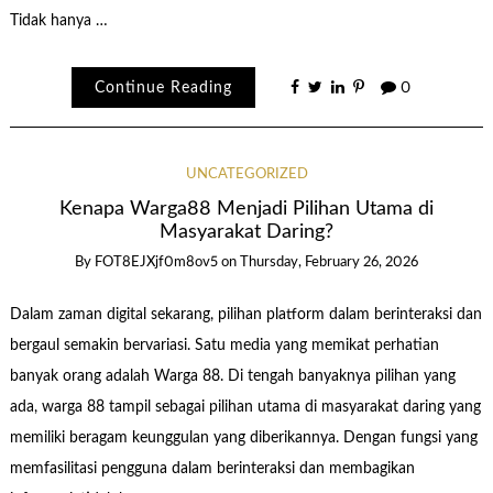
Tidak hanya …
Continue Reading
0
UNCATEGORIZED
Kenapa Warga88 Menjadi Pilihan Utama di
Masyarakat Daring?
By
FOT8EJXjf0m8ov5
on
Thursday, February 26, 2026
Dalam zaman digital sekarang, pilihan platform dalam berinteraksi dan
bergaul semakin bervariasi. Satu media yang memikat perhatian
banyak orang adalah Warga 88. Di tengah banyaknya pilihan yang
ada, warga 88 tampil sebagai pilihan utama di masyarakat daring yang
memiliki beragam keunggulan yang diberikannya. Dengan fungsi yang
memfasilitasi pengguna dalam berinteraksi dan membagikan