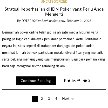
UNCATEGORIZED
Strategi Keberhasilan di IDN Poker yang Perlu Anda
Mengerti
By
FOT8EJXjf0m8ov5
on
Saturday, February 21, 2026
Bermainlah poker online telah jadi salah satu media hiburan yang
paling paling dicari khalayak penikmat permainan kartu. Terutama di
negara ini, situs seperti di kudapoker dan juga idn poker sudah
memikat jumlah banyak partisipan melalui diversi fitur yang menarik
serta peluang menang yang juga menggiurkan. Bagi para pemain yang
baru saja mengenal sektor gambling dalam …
Continue Reading
0
Posts
1
2
3
4
Next →
pagination