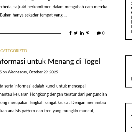
t berbeda, salju4d berkomitmen dalam mengubah cara mereka
al. Bukan hanya sekadar tempat yang …
0
CATEGORIZED
nformasi untuk Menang di Togel
5
on
Wednesday, October 29, 2025
ta serta informasi adalah kunci untuk mencapai
mantau keluaran Hongkong dengan teratur dari pengundian
gkong merupakan langkah sangat krusial. Dengan memantau
akan analisis pattern dan tren yang mungkin muncul,