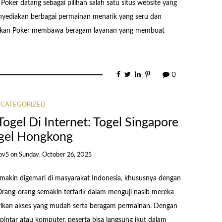
er datang sebagai pilihan salah satu situs website yang
nyediakan berbagai permainan menarik yang seru dan
 Rekan Poker membawa beragam layanan yang membuat
0
CATEGORIZED
gel Di Internet: Togel Singapore
gel Hongkong
ov5
on
Sunday, October 26, 2025
emakin digemari di masyarakat Indonesia, khususnya dengan
Orang-orang semakin tertarik dalam menguji nasib mereka
ikan akses yang mudah serta beragam permainan. Dengan
intar atau komputer, peserta bisa langsung ikut dalam