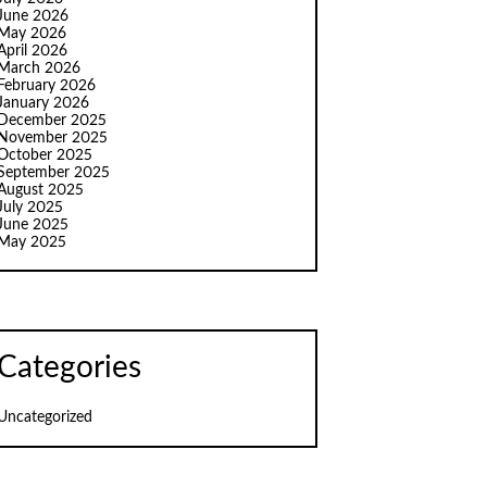
June 2026
May 2026
April 2026
March 2026
February 2026
January 2026
December 2025
November 2025
October 2025
September 2025
August 2025
July 2025
June 2025
May 2025
Categories
Uncategorized