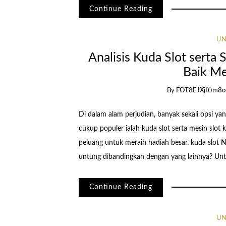
Continue Reading
UN
Analisis Kuda Slot serta 
Baik M
By
FOT8EJXjf0m8o
Di dalam alam perjudian, banyak sekali opsi yan
cukup populer ialah kuda slot serta mesin slo
peluang untuk meraih hadiah besar. kuda slot N
untung dibandingkan dengan yang lainnya? Un
Continue Reading
UN