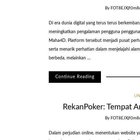
By
FOT8EJXjf0m8
Di era dunia digital yang terus terus berkemb
meningkatkan pengalaman pengguna pengguna digi
Maha4D. Platform tersebut menjadi pusat perh
serta menarik perhatian dalam menjelajahi al
berbeda, melainkan …
Continue Reading
UN
RekanPoker: Tempat An
By
FOT8EJXjf0m8
Dalam perjudian online, menentukan website y