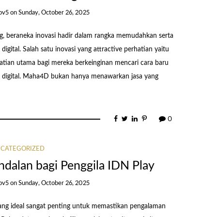
ov5
on
Sunday, October 26, 2025
ang, beraneka inovasi hadir dalam rangka memudahkan serta
tal. Salah satu inovasi yang attractive perhatian yaitu
atian utama bagi mereka berkeinginan mencari cara baru
am digital. Maha4D bukan hanya menawarkan jasa yang
0
CATEGORIZED
dalan bagi Penggila IDN Play
ov5
on
Sunday, October 26, 2025
ang ideal sangat penting untuk memastikan pengalaman