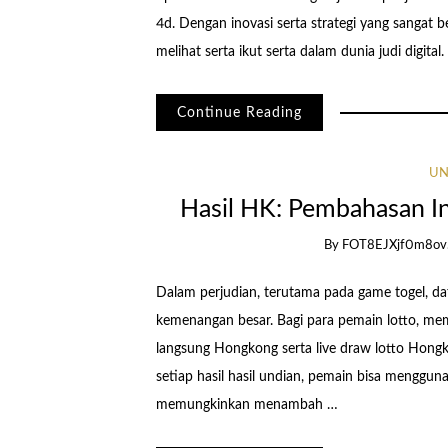
4d. Dengan inovasi serta strategi yang sanga
melihat serta ikut serta dalam dunia judi digit
Continue Reading
UN
Hasil HK: Pembahasan I
By
FOT8EJXjf0m8ov
Dalam perjudian, terutama pada game togel, da
kemenangan besar. Bagi para pemain lotto, me
langsung Hongkong serta live draw lotto Hon
setiap hasil hasil undian, pemain bisa menggun
memungkinkan menambah …