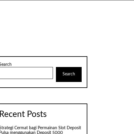
Search
Search
Recent Posts
Strategi Cermat bagi Permainan Slot Deposit
Pulsa menggunakan Deposit 5000