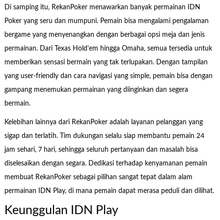
Di samping itu, RekanPoker menawarkan banyak permainan IDN
Poker yang seru dan mumpuni. Pemain bisa mengalami pengalaman
bergame yang menyenangkan dengan berbagai opsi meja dan jenis
permainan. Dari Texas Hold’em hingga Omaha, semua tersedia untuk
memberikan sensasi bermain yang tak terlupakan. Dengan tampilan
yang user-friendly dan cara navigasi yang simple, pemain bisa dengan
gampang menemukan permainan yang diinginkan dan segera
bermain.
Kelebihan lainnya dari RekanPoker adalah layanan pelanggan yang
sigap dan terlatih. Tim dukungan selalu siap membantu pemain 24
jam sehari, 7 hari, sehingga seluruh pertanyaan dan masalah bisa
diselesaikan dengan segara. Dedikasi terhadap kenyamanan pemain
membuat RekanPoker sebagai pilihan sangat tepat dalam alam
permainan IDN Play, di mana pemain dapat merasa peduli dan dilihat.
Keunggulan IDN Play