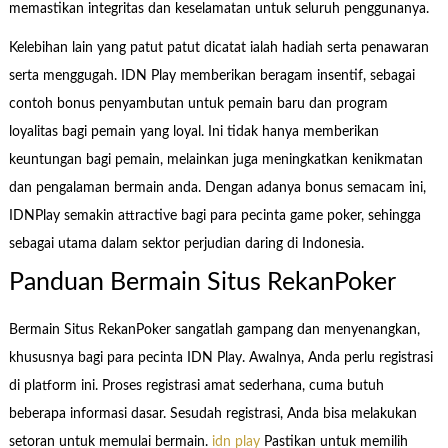
memastikan integritas dan keselamatan untuk seluruh penggunanya.
Kelebihan lain yang patut patut dicatat ialah hadiah serta penawaran
serta menggugah. IDN Play memberikan beragam insentif, sebagai
contoh bonus penyambutan untuk pemain baru dan program
loyalitas bagi pemain yang loyal. Ini tidak hanya memberikan
keuntungan bagi pemain, melainkan juga meningkatkan kenikmatan
dan pengalaman bermain anda. Dengan adanya bonus semacam ini,
IDNPlay semakin attractive bagi para pecinta game poker, sehingga
sebagai utama dalam sektor perjudian daring di Indonesia.
Panduan Bermain Situs RekanPoker
Bermain Situs RekanPoker sangatlah gampang dan menyenangkan,
khususnya bagi para pecinta IDN Play. Awalnya, Anda perlu registrasi
di platform ini. Proses registrasi amat sederhana, cuma butuh
beberapa informasi dasar. Sesudah registrasi, Anda bisa melakukan
setoran untuk memulai bermain.
idn play
Pastikan untuk memilih