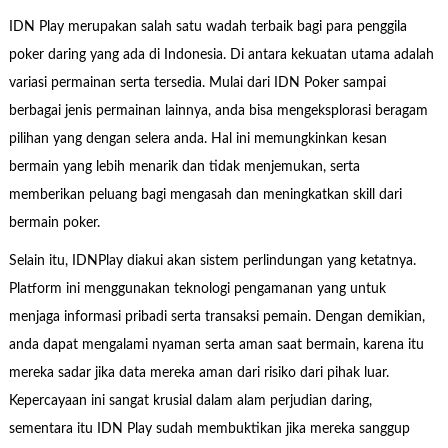
IDN Play merupakan salah satu wadah terbaik bagi para penggila
poker daring yang ada di Indonesia. Di antara kekuatan utama adalah
variasi permainan serta tersedia. Mulai dari IDN Poker sampai
berbagai jenis permainan lainnya, anda bisa mengeksplorasi beragam
pilihan yang dengan selera anda. Hal ini memungkinkan kesan
bermain yang lebih menarik dan tidak menjemukan, serta
memberikan peluang bagi mengasah dan meningkatkan skill dari
bermain poker.
Selain itu, IDNPlay diakui akan sistem perlindungan yang ketatnya.
Platform ini menggunakan teknologi pengamanan yang untuk
menjaga informasi pribadi serta transaksi pemain. Dengan demikian,
anda dapat mengalami nyaman serta aman saat bermain, karena itu
mereka sadar jika data mereka aman dari risiko dari pihak luar.
Kepercayaan ini sangat krusial dalam alam perjudian daring,
sementara itu IDN Play sudah membuktikan jika mereka sanggup