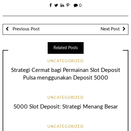
0
Previous Post
Next Post
Related Posts
UNCATEGORIZED
Strategi Cermat bagi Permainan Slot Deposit
Pulsa menggunakan Deposit 5000
UNCATEGORIZED
5000 Slot Deposit: Strategi Menang Besar
UNCATEGORIZED