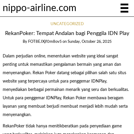
nippo-airline.com
UNCATEGORIZED
RekanPoker: Tempat Andalan bagi Penggila IDN Play
By
FOT8EJXjf0m8ov5
on
Sunday, October 26, 2025
Dalam perjudian online, menentukan website yang ideal sangat
penting untuk memastikan pengalaman bermain yang aman dan
menyenangkan. Rekan Poker datang sebagai pilihan salah satu situs
website yang terpercaya untuk para penggemar IDNPlay,
menyediakan berbagai permainan menarik yang seru dan berkualitas.
Untuk para penggemar IDNPlay, Rekan Poker membawa beragam
layanan yang membuat berjudi membuat menjadi lebih mudah serta
menyenangkan.
RekanPoker tidak hanya menitikberatkan pada penyediaan game