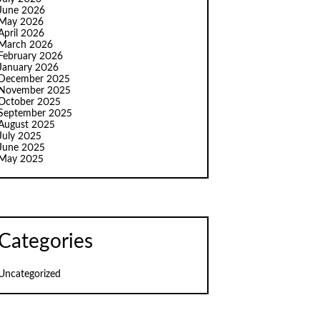
June 2026
May 2026
April 2026
March 2026
February 2026
January 2026
December 2025
November 2025
October 2025
September 2025
August 2025
July 2025
June 2025
May 2025
Categories
Uncategorized