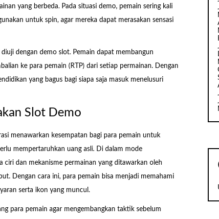
nan yang berbeda. Pada situasi demo, pemain sering kali
 digunakan untuk spin, agar mereka dapat merasakan sensasi
sa diuji dengan demo slot. Pemain dapat membangun
balian ke para pemain (RTP) dari setiap permainan. Dengan
endidikan yang bagus bagi siapa saja masuk menelusuri
akan Slot Demo
rasi menawarkan kesempatan bagi para pemain untuk
perlu mempertaruhkan uang asli. Di dalam mode
ka ciri dan mekanisme permainan yang ditawarkan oleh
ut. Dengan cara ini, para pemain bisa menjadi memahami
yaran serta ikon yang muncul.
uang para pemain agar mengembangkan taktik sebelum