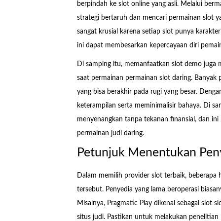
berpindah ke slot online yang asli. Melalui be
strategi bertaruh dan mencari permainan slot y
sangat krusial karena setiap slot punya karak
ini dapat membesarkan kepercayaan diri pemai
Di samping itu, memanfaatkan slot demo jug
saat permainan permainan slot daring. Banyak 
yang bisa berakhir pada rugi yang besar. Denga
keterampilan serta meminimalisir bahaya. Di s
menyenangkan tanpa tekanan finansial, dan in
permainan judi daring.
Petunjuk Menentukan Peny
Dalam memilih provider slot terbaik, beberapa h
tersebut. Penyedia yang lama beroperasi biasa
Misalnya, Pragmatic Play dikenal sebagai slot sl
situs judi. Pastikan untuk melakukan penelitian