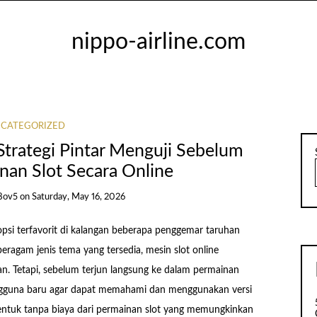
nippo-airline.com
CATEGORIZED
trategi Pintar Menguji Sebelum
nan Slot Secara Online
8ov5
on
Saturday, May 16, 2026
 opsi terfavorit di kalangan beberapa penggemar taruhan
beragam jenis tema yang tersedia, mesin slot online
. Tetapi, sebelum terjun langsung ke dalam permainan
ngguna baru agar dapat memahami dan menggunakan versi
ntuk tanpa biaya dari permainan slot yang memungkinkan