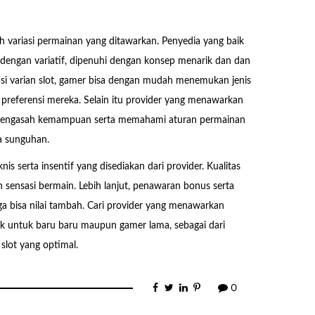
ah variasi permainan yang ditawarkan. Penyedia yang baik
dengan variatif, dipenuhi dengan konsep menarik dan dan
kasi varian slot, gamer bisa dengan mudah menemukan jenis
preferensi mereka. Selain itu provider yang menawarkan
mengasah kemampuan serta memahami aturan permainan
a sunguhan.
is serta insentif yang disediakan dari provider. Kualitas
n sensasi bermain. Lebih lanjut, penawaran bonus serta
ga bisa nilai tambah. Cari provider yang menawarkan
k untuk baru baru maupun gamer lama, sebagai dari
slot yang optimal.
0