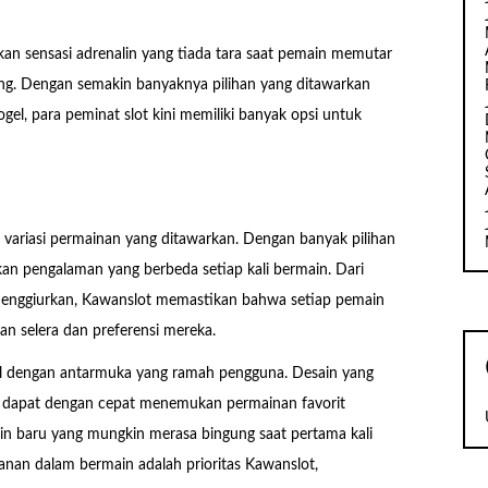
kan sensasi adrenalin yang tiada tara saat pemain memutar
. Dengan semakin banyaknya pilihan yang ditawarkan
gel, para peminat slot kini memiliki banyak opsi untuk
variasi permainan yang ditawarkan. Dengan banyak pilihan
an pengalaman yang berbeda setiap kali bermain. Dari
enggiurkan, Kawanslot memastikan bahwa setiap pemain
 selera dan preferensi mereka.
nal dengan antarmuka yang ramah pengguna. Desain yang
n dapat dengan cepat menemukan permainan favorit
ain baru yang mungkin merasa bingung saat pertama kali
nan dalam bermain adalah prioritas Kawanslot,