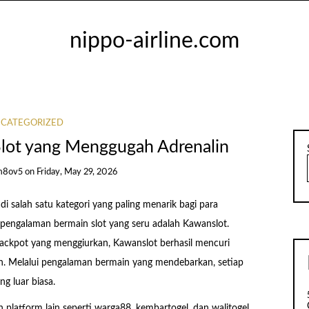
nippo-airline.com
CATEGORIZED
Slot yang Menggugah Adrenalin
m8ov5
on
Friday, May 29, 2026
i salah satu kategori yang paling menarik bagi para
pengalaman bermain slot yang seru adalah Kawanslot.
jackpot yang menggiurkan, Kawanslot berhasil mencuri
an. Melalui pengalaman bermain yang mendebarkan, setiap
g luar biasa.
h platform lain seperti warga88, kembartogel, dan walitogel