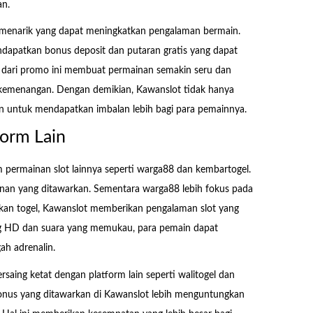
an.
menarik yang dapat meningkatkan pengalaman bermain.
apatkan bonus deposit dan putaran gratis yang dapat
 dari promo ini membuat permainan semakin seru dan
 kemenangan. Dengan demikian, Kawanslot tidak hanya
an untuk mendapatkan imbalan lebih bagi para pemainnya.
form Lain
m permainan slot lainnya seperti warga88 dan kembartogel.
inan yang ditawarkan. Sementara warga88 lebih fokus pada
ikan togel, Kawanslot memberikan pengalaman slot yang
yang HD dan suara yang memukau, para pemain dapat
ah adrenalin.
saing ketat dengan platform lain seperti walitogel dan
nus yang ditawarkan di Kawanslot lebih menguntungkan