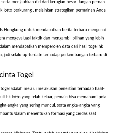
serta menjauhkan diri dari kerugian besar. Jangan pernah
 hk lotto berkurang , melainkan strategikan permainan Anda
pools Hongkong untuk mendapatkan berita terbaru mengenai
era mengevaluasi taktik dan mengambil pilihan yang lebih
 dalam mendapatkan memperoleh data dari hasil togel hk
 jadi selalu up-to-date terhadap perkembangan terbaru di
cinta Togel
togel adalah melalui melakukan penelitian terhadap hasil-
ult hk lotto yang telah keluar, pemain bisa memahami pola
gka-angka yang sering muncul, serta angka-angka yang
embantu/dalam menentukan formasi yang cerdas saat