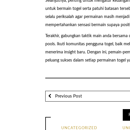
Selanjutnya, penting untuk mengatur keuangan 
untuk bermain togel serta patuhi batasan terse
selalu periksalah agar permainan masih menjadi
mempertahankan sensasi bermain supaya positi
Terakhir, gabungkan taktik main anda bersama 
pools. Ikuti komunitas pengguna togel, baik mel
menerima insight baru. Dengan ini, pemain-p
peluang sukses dalam setiap permainan togel ya
Previous Post
UNCATEGORIZED
UN