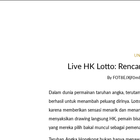
UN
Live HK Lotto: Renca
By
FOT8EJXjf0m
Dalam dunia permainan taruhan angka, terutama
berhasil untuk menambah peluang dirinya. Lotto
karena memberikan sensasi menarik dan menan
menyaksikan drawing langsung HK, pemain bisa
yang mereka pilih bakal muncul sebagai pemen
Taruhan Angka Hongkong bukan hanya menawar