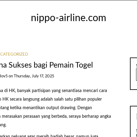
nippo-airline.com
CATEGORIZED
na Sukses bagi Pemain Togel
8ov5
on
Thursday, July 17, 2025
 di HK, banyak partisipan yang senantiasa mencari cara
 HK secara langsung adalah salah satu pilihan populer
tang ketika menantikan output drawing. Dengan
 merasakan perasaan yang berbeda, seraya berharap angka
ang.
kan peluang agar meraih hadiah besar, namun juga