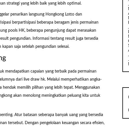
strategi yang lebih baik yang lebih optimal.
elar penarikan langsung Hongkong Lotto dan
ipasi berpartisipasi beberapa beragam jenis permainan
gsung pools HK, beberapa pengunjung dapat merasakan
sult pengundian. Informasi tentang result juga tersedia
 kapan saja setelah pengundian selesai.
ng
uk mendapatkan capaian yang terbaik pada permainan
ebelumnya dari live draw hk. Melalui memperhatikan angka-
da hendak memilih pilihan yang lebih tepat. Menggunakan
 Hongkong akan menolong meningkatkan peluang kita untuk
penting. Atur batasan seberapa banyak uang yang bersedia
inan tersebut. Dengan pengelolaan keuangan secara efisien,