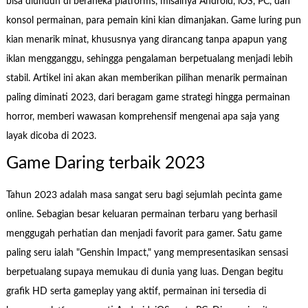
bisa diunduh di beraneka platforms, misalnya Android, iOS, PC, dan
konsol permainan, para pemain kini kian dimanjakan. Game luring pun
kian menarik minat, khususnya yang dirancang tanpa apapun yang
iklan mengganggu, sehingga pengalaman berpetualang menjadi lebih
stabil. Artikel ini akan akan memberikan pilihan menarik permainan
paling diminati 2023, dari beragam game strategi hingga permainan
horror, memberi wawasan komprehensif mengenai apa saja yang
layak dicoba di 2023.
Game Daring terbaik 2023
Tahun 2023 adalah masa sangat seru bagi sejumlah pecinta game
online. Sebagian besar keluaran permainan terbaru yang berhasil
menggugah perhatian dan menjadi favorit para gamer. Satu game
paling seru ialah "Genshin Impact," yang mempresentasikan sensasi
berpetualang supaya memukau di dunia yang luas. Dengan begitu
grafik HD serta gameplay yang aktif, permainan ini tersedia di