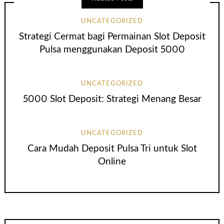
UNCATEGORIZED
Strategi Cermat bagi Permainan Slot Deposit
Pulsa menggunakan Deposit 5000
UNCATEGORIZED
5000 Slot Deposit: Strategi Menang Besar
UNCATEGORIZED
Cara Mudah Deposit Pulsa Tri untuk Slot
Online