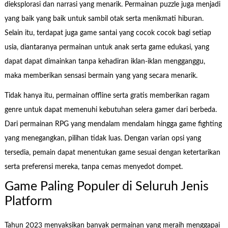
dieksplorasi dan narrasi yang menarik. Permainan puzzle juga menjadi
yang baik yang baik untuk sambil otak serta menikmati hiburan.
Selain itu, terdapat juga game santai yang cocok cocok bagi setiap
usia, diantaranya permainan untuk anak serta game edukasi, yang
dapat dapat dimainkan tanpa kehadiran iklan-iklan mengganggu,
maka memberikan sensasi bermain yang yang secara menarik.
Tidak hanya itu, permainan offline serta gratis memberikan ragam
genre untuk dapat memenuhi kebutuhan selera gamer dari berbeda.
Dari permainan RPG yang mendalam mendalam hingga game fighting
yang menegangkan, pilihan tidak luas. Dengan varian opsi yang
tersedia, pemain dapat menentukan game sesuai dengan ketertarikan
serta preferensi mereka, tanpa cemas menyedot dompet.
Game Paling Populer di Seluruh Jenis
Platform
Tahun 2023 menyaksikan banyak permainan yang meraih menggapai