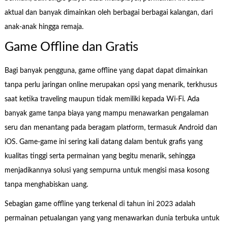
aktual dan banyak dimainkan oleh berbagai berbagai kalangan, dari
anak-anak hingga remaja.
Game Offline dan Gratis
Bagi banyak pengguna, game offline yang dapat dapat dimainkan
tanpa perlu jaringan online merupakan opsi yang menarik, terkhusus
saat ketika traveling maupun tidak memiliki kepada Wi-Fi. Ada
banyak game tanpa biaya yang mampu menawarkan pengalaman
seru dan menantang pada beragam platform, termasuk Android dan
iOS. Game-game ini sering kali datang dalam bentuk grafis yang
kualitas tinggi serta permainan yang begitu menarik, sehingga
menjadikannya solusi yang sempurna untuk mengisi masa kosong
tanpa menghabiskan uang.
Sebagian game offline yang terkenal di tahun ini 2023 adalah
permainan petualangan yang yang menawarkan dunia terbuka untuk