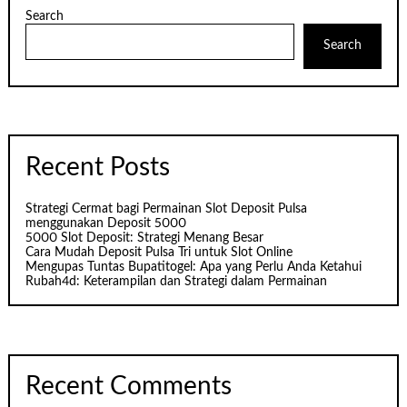
Search
Search
Recent Posts
Strategi Cermat bagi Permainan Slot Deposit Pulsa
menggunakan Deposit 5000
5000 Slot Deposit: Strategi Menang Besar
Cara Mudah Deposit Pulsa Tri untuk Slot Online
Mengupas Tuntas Bupatitogel: Apa yang Perlu Anda Ketahui
Rubah4d: Keterampilan dan Strategi dalam Permainan
Recent Comments