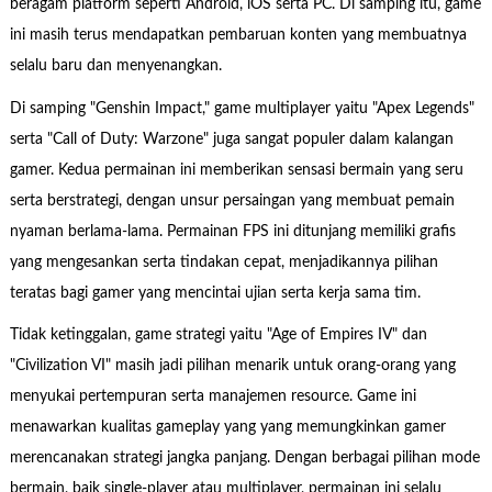
beragam platform seperti Android, iOS serta PC. Di samping itu, game
ini masih terus mendapatkan pembaruan konten yang membuatnya
selalu baru dan menyenangkan.
Di samping "Genshin Impact," game multiplayer yaitu "Apex Legends"
serta "Call of Duty: Warzone" juga sangat populer dalam kalangan
gamer. Kedua permainan ini memberikan sensasi bermain yang seru
serta berstrategi, dengan unsur persaingan yang membuat pemain
nyaman berlama-lama. Permainan FPS ini ditunjang memiliki grafis
yang mengesankan serta tindakan cepat, menjadikannya pilihan
teratas bagi gamer yang mencintai ujian serta kerja sama tim.
Tidak ketinggalan, game strategi yaitu "Age of Empires IV" dan
"Civilization VI" masih jadi pilihan menarik untuk orang-orang yang
menyukai pertempuran serta manajemen resource. Game ini
menawarkan kualitas gameplay yang yang memungkinkan gamer
merencanakan strategi jangka panjang. Dengan berbagai pilihan mode
bermain, baik single-player atau multiplayer, permainan ini selalu