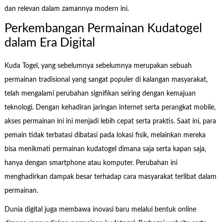
dan relevan dalam zamannya modern ini.
Perkembangan Permainan Kudatogel
dalam Era Digital
Kuda Togel, yang sebelumnya sebelumnya merupakan sebuah
permainan tradisional yang sangat populer di kalangan masyarakat,
telah mengalami perubahan signifikan seiring dengan kemajuan
teknologi. Dengan kehadiran jaringan internet serta perangkat mobile,
akses permainan ini ini menjadi lebih cepat serta praktis. Saat ini, para
pemain tidak terbatasi dibatasi pada lokasi fisik, melainkan mereka
bisa menikmati permainan kudatogel dimana saja serta kapan saja,
hanya dengan smartphone atau komputer. Perubahan ini
menghadirkan dampak besar terhadap cara masyarakat terlibat dalam
permainan.
Dunia digital juga membawa inovasi baru melalui bentuk online