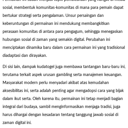
sosial, membentuk komunitas-komunitas di mana para pemain dapat
bertukar strategi serta pengalaman. Unsur persaingan dan
keberuntungan di permainan ini mendukung membangkitkan
perasaan komunitas di antara para pengagum, sehingga menegaskan
hubungan sosial di zaman yang semakin digital. Perubahan ini
menciptakan dinamika baru dalam cara permainan ini yang tradisional
diadaptasi dan dirayakan.
Di sisi lain, dampak kudatogel juga membawa tantangan baru-baru ini,
terutama terkait aspek urusan gambling serta manajemen keuangan.
Masyarakat modern perlu menyadari akibat atas kemudahan
aksesibilitas ini, serta adalah penting agar mengadopsi cara yang bijak
dalam ikut serta. Oleh karena itu, permainan ini tetap menjadi bagian
integral dari budaya, sambil menginformasikan menjaga tradisi, juga
harus dihargai dengan kesadaran tentang tanggung jawab sosial di
zaman digital ini.