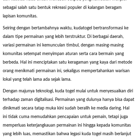
sebagai salah satu bentuk rekreasi populer di kalangan beragam
lapisan komunitas.
Seiring dengan bertambahnya waktu, kudatogel bertransformasi ke
dalam tipe permainan yang lebih terstruktur. Di berbagai daerah,
variasi permainan ini kemunculan timbul, dengan masing-masing
komunitas setempat menyimpan aturan serta cara bermain yang
berbeda. Hal ini menciptakan satu keragaman yang kaya dari metode
orang menikmati permainan ini, sekaligus mempertahankan warisan
lokal yang telah lama ada sejak lama.
Dengan majunya teknologi, kuda togel mulai untuk menyesuaikan diri
terhadap zaman digitalisasi. Permainan yang dulunya hanya bisa dapat
dinikmati secara tatap muka kini sudah beralih ke media daring. Hal
ini tidak cuma memudahkan pencapaian untuk pemain, tetapi juga
memperluas keterjangkauan permainan ini hingga kepada komunitas
yang lebih luas, memastikan bahwa legasi kuda togel masih berlanjut