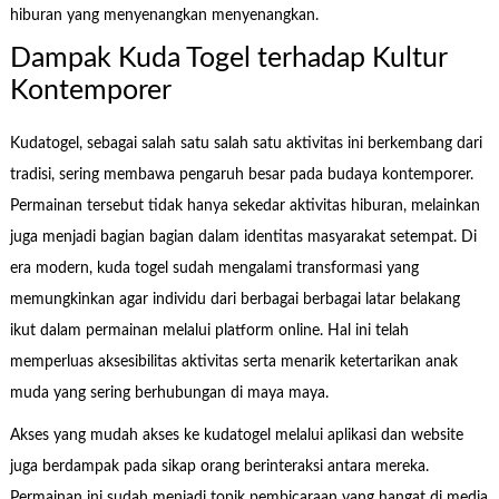
hiburan yang menyenangkan menyenangkan.
Dampak Kuda Togel terhadap Kultur
Kontemporer
Kudatogel, sebagai salah satu salah satu aktivitas ini berkembang dari
tradisi, sering membawa pengaruh besar pada budaya kontemporer.
Permainan tersebut tidak hanya sekedar aktivitas hiburan, melainkan
juga menjadi bagian bagian dalam identitas masyarakat setempat. Di
era modern, kuda togel sudah mengalami transformasi yang
memungkinkan agar individu dari berbagai berbagai latar belakang
ikut dalam permainan melalui platform online. Hal ini telah
memperluas aksesibilitas aktivitas serta menarik ketertarikan anak
muda yang sering berhubungan di maya maya.
Akses yang mudah akses ke kudatogel melalui aplikasi dan website
juga berdampak pada sikap orang berinteraksi antara mereka.
Permainan ini sudah menjadi topik pembicaraan yang hangat di media