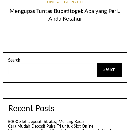
UNCATEGORIZED
Mengupas Tuntas Bupatitogel: Apa yang Perlu
Anda Ketahui
Search
Search
Recent Posts
5000 Slot Deposit: Strategi Menang Besar
Cara Mudah Deposit Pulsa Tri untuk Slot Online